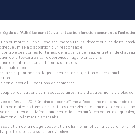
l'égide de l'AJEB les comités veillent au bon fonctionnement et à l'entretie
tion du matériel : tivoli, chaises, motoculteurs, décortiqueuse de riz, cami
iothèque : mise à disposition d'un responsable
 contrôle des bornes fontaines, de la qualité de l'eau, entretien du château 
tien de la teckeraie : taille débroussaillage, plantations
etien des latrines dans différents quartiers
ettes publiques
ensaire et pharmacie villageoise(entretien et gestion du personnel)
ation
aison d' accueil : Locations de chambres
coup de réalisations sont spectaculaires, mais d'autres moins visibles so
rivée de l'eau en 2004 (moins d'absentéïsme à l'école, moins de maladie d'ori
tion de matériels (remise en cultures des rizières, augmentationdes surfa
se en cultures des rizières, augmentation des surfaces de terres agricole
éfection du bâtiment dispensaire
sociation de jumelage coopération d’Ezimé. En effet, la toiture ne remplit 
 Charpente et toiture sont donc à relever.