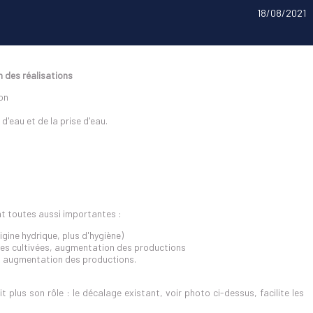
18/08/2021
n des réalisations
on
d'eau et de la prise d'eau.
nt toutes aussi importantes :
gine hydrique, plus d'hygiène)
ces cultivées, augmentation des productions
s, augmentation des productions.
plus son rôle : le décalage existant, voir photo ci-dessus, facilite les