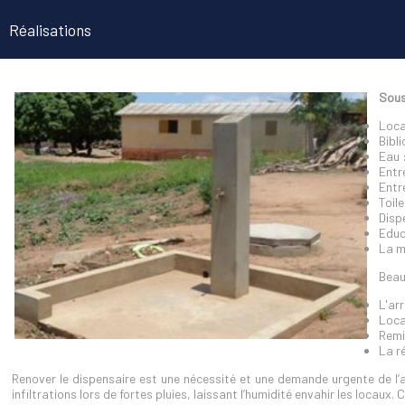
Réalisations
Sous 
Loca
Bibl
Eau :
Entre
Entr
Toil
Disp
Educ
La m
Beau
L'ar
Loca
Remi
La r
Renover le dispensaire est une nécessité et une demande urgente de l’as
infiltrations lors de fortes pluies, laissant l’humidité envahir les locaux.