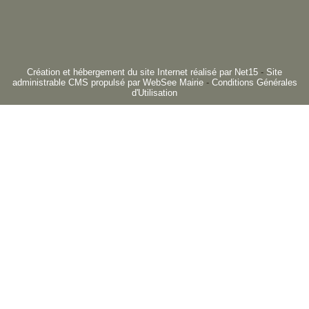
Création et hébergement du site Internet réalisé par Net15
-
Site
administrable CMS propulsé par WebSee Mairie
-
Conditions Générales
d'Utilisation